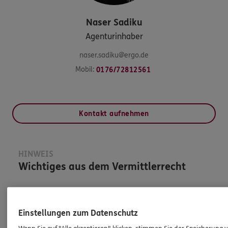
Naser
Sadiku
Agenturinhaber
naser.sadiku@ergo.de
Mobil:
0176/72812561
Kontakt aufnehmen
HINWEIS
Wichtiges aus dem Vermittlerrecht
Ich bin verpflichtet, Ihnen Auskünfte zu meiner
Person zu geben. Sowohl Ihr Schutz als Verbraucher
Einstellungen zum Datenschutz
sowie auch gesetzliche Regelungen halten mich