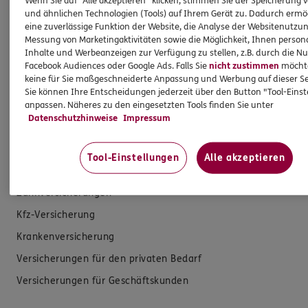
Wenn Sie auf "Alle akzeptieren" klicken, stimmen Sie der Speicherung 
dazu an. Ich biete Beratung an, für die
und ähnlichen Technologien (Tools) auf Ihrem Gerät zu. Dadurch ermö
Versicherungsvermittlung erhalte ich Provision,
eine zuverlässige Funktion der Website, die Analyse der Websitenutzun
ferner sonstige Zuwendungen.
Messung von Marketingaktivitäten sowie die Möglichkeit, Ihnen persona
Inhalte und Werbeanzeigen zur Verfügung zu stellen, z.B. durch die N
Facebook Audiences oder Google Ads. Falls Sie
nicht zustimmen
möchten
Mehr Informationen
keine für Sie maßgeschneiderte Anpassung und Werbung auf dieser Se
Sie können Ihre Entscheidungen jederzeit über den Button "Tool-Eins
anpassen. Näheres zu den eingesetzten Tools finden Sie unter
Datenschutzhinweise
Impressum
Produkte
Tool-Einstellungen
Alle akzeptieren
Zahnversicherungen
Kfz-Versicherung
Krankenversicherung
Versicherungen für den privaten Bedarf
Versicherungen für Geschäftskunden